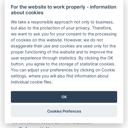
For the website to work properly - information
Titul za
about cookies
We take a responsible approach not only to business,
but also to the protection of your privacy. Therefore,
Email
we want to ask you for your consent to the processing
of cookies on this website. However, we do not
exaggerate their use and cookies are used only for the
proper functioning of the website and to improve the
Telefon
(pro případ nutnosti)
user experience through statistics. By clicking the OK
button, you agree to the storage of statistical cookies.
You can adjust your preferences by clicking on Cookie
settings, where you will also find information about
Datum narození
individual cookie files.
OK
Datum narození ve formátu 20.1.1982 je potřebné
pro správné vytištění certifikátu o absolvování
Cookies Prefences
kurzu.
Je kontaktní osoba zároveň účastník?