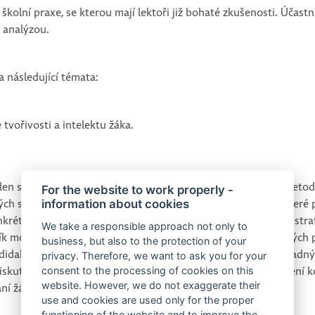
školní praxe, se kterou mají lektoři již bohaté zkušenosti. Účast
h analýzou.
 následující témata:
 tvořivosti a intelektu žáka.
len se účastníci seznámí s vybranými prostředími Hejného metod
For the website to work properly -
ch situací. Účastníci si v roli žáka vyzkouší různé činnosti, kter
information about cookies
krétních úloh například dramatizací, modelováním a dalšími strat
We take a responsible approach not only to
tník možnost nahlédnout do vlastních i žákovských myšlenkovýc
business, but also to the protection of your
idaktickým cílem. Účastníci si sami vyzkouší tvorbu úloh snadnýc
privacy. Therefore, we want to ask you for your
Diskutovat se bude rozvoj schopností žáka důležitých pro řešení
consent to the processing of cookies on this
website. However, we do not exaggerate their
ání žákovských problémů a také hodnocení.
use and cookies are used only for the proper