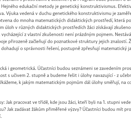
 Hejného edukační metody je genetický konstruktivismus. Efekti
čiva. Výuka vedená v duchu genetického konstruktivismu je zamě
otvena do mnoha matematických didaktických prostředí, která pok
 úloh v různých didaktických prostředích žáci získávají zkušeno
vycházející z vlastní zkušenosti není prázdným pojmem. Nestává 
poje přirozeně začleňují do poznatkové struktury jejich znalostí.
se dohadují o správnosti řešení, postupně zpřesňují matematický j
tická i geometrická. Účastníci budou seznámeni se zavedením pros
t s učivem 2. stupně a budeme řešit i úlohy navazující - z učebni
. Ukážeme, k jakým matematickým pojmům dál úlohy směřují, na co
Jak pracovat ve třídě, kde jsou žáci, kteří byli na 1. stupni ved
uku? Jak zadávat žákům přiměřené výzvy? Účastníci budou mít pro
.