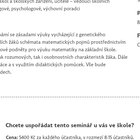
1
kol a školských zařízení, učitelé – vedoucí školních
gové, psychologové, výchovní poradci
8
námí se zásadami výuky vycházející z genetického
lích žáků schémata matematických pojmů prostřednictvím
C
nové podněty pro výuku matematiky na základní škole.
ak rozumových, tak i osobnostních charakteristik žáka. Dále
áce a s využitím didaktických pomůcek. Vše bude
adech.
Chcete uspořádat tento seminář u vás ve škole?
Cena:
5400 Kč za každého účastníka, v rozmezí 8-15 účastníků.