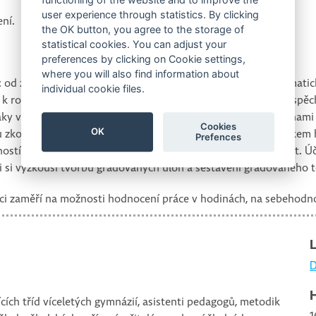
functioning of the website and to improve the
user experience through statistics. By clicking
ení.
the OK button, you agree to the storage of
statistical cookies. You can adjust your
preferences by clicking on Cookie settings,
where you will also find information about
í: od zkušeností v mnohých didaktických prostředích k matemati
individual cookie files.
 rozvoji osobnosti žáka, od přirozené motivace žáka přes úspěch 
y vyžadující zvláštní péči, tzn. jak s nadanými, tak i s porucham
Cookies
OK
 zkoušení a testů. Zkušenosti ukazují, že vhodným prostředkem 
Prefences
ostí, podobnou jako v učebnicích. Žáci si sami zvolí obtížnost. 
mi si vyzkouší tvorbu gradovaných úloh a sestavení gradovaného 
tníci zaměří na možnosti hodnocení práce v hodinách, na sebehodn
D
ících tříd víceletých gymnázií, asistenti pedagogů, metodik