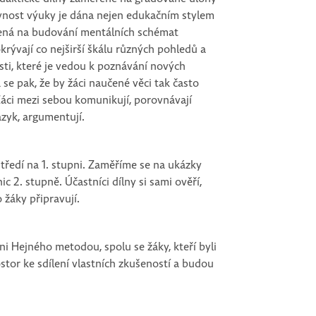
vnost výuky je dána nejen edukačním stylem
řená na budování mentálních schémat
rývají co nejširší škálu různých pohledů a
sti, které je vedou k poznávání nových
se pak, že by žáci naučené věci tak často
 Žáci mezi sebou komunikují, porovnávají
azyk, argumentují.
tředí na 1. stupni. Zaměříme se na ukázky
c 2. stupně. Účastníci dílny si sami ověří,
 žáky připravují.
eni Hejného metodou, spolu se žáky, kteří byli
stor ke sdílení vlastních zkušeností a budou