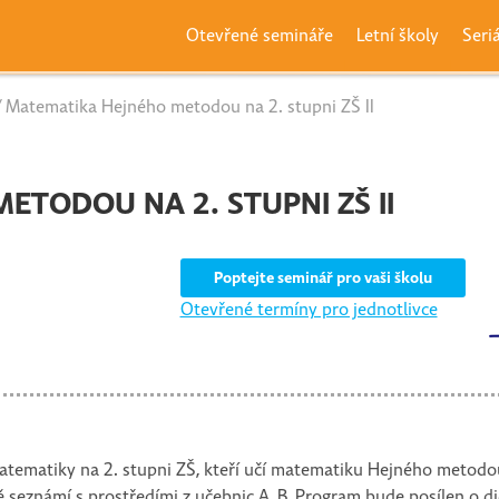
Otevřené semináře
Letní školy
Seri
 Matematika Hejného metodou na 2. stupni ZŠ II
TODOU NA 2. STUPNI ZŠ II
Poptejte seminář pro vaši školu
Otevřené termíny pro jednotlivce
matematiky na 2. stupni ZŠ, kteří učí matematiku Hejného metodo
 seznámí s prostředími z učebnic A, B. Program bude posílen o 