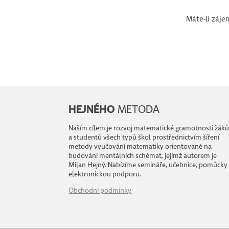
Máte-li záje
HEJNÉHO
METODA
Naším cílem je rozvoj matematické gramotnosti žák
a studentů všech typů škol prostřednictvím šíření
metody vyučování matematiky orientované na
budování mentálních schémat, jejímž autorem je
Milan Hejný. Nabízíme semináře, učebnice, pomůcky
elektronickou podporu.
Obchodní podmínky