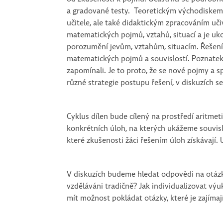
a gradované testy. Teoretickým východiskem
učitele, ale také didaktickým zpracováním u
matematických pojmů, vztahů, situací a je uk
porozumění jevům, vztahům, situacím. Řešením
matematických pojmů a souvislostí. Poznatek 
zapomínali. Je to proto, že se nové pojmy a s
různé strategie postupu řešení, v diskuzích 
Cyklus dílen bude cílený na prostředí aritme
konkrétních úloh, na kterých ukážeme souvislos
které zkušenosti žáci řešením úloh získávají
V diskuzích budeme hledat odpovědi na otázky: 
vzděláváni tradičně? Jak individualizovat vý
mít možnost pokládat otázky, které je zajímají