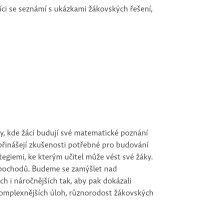
níci se seznámí s ukázkami žákovských řešení,
y, kde žáci budují své matematické poznání
é přinášejí zkušenosti potřebné pro budování
egiemi, ke kterým učitel může vést své žáky.
h pochodů. Budeme se zamýšlet nad
h i náročnějších tak, aby pak dokázali
 komplexnějších úloh, různorodost žákovských