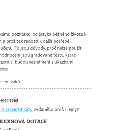
ckému poznatku, od jazyka běžného života k
a prožitek radosti k další potřebě
i učení. To jsou důvody, proč nelze použít
hodnocení jsou gradované testy, které
Účastníci budou seznámeni s ukázkami
testu.
ocení žáků.
LEKTOŘI
ržitel certifikátu
vydaného prof. Hejným
HODINOVÁ DOTACE