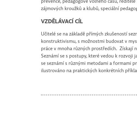
prevence, pedagogové volného času, ředitelé š
zájmových kroužků a klubů, speciální pedago
VZDĚLÁVACÍ CÍL
Učitelé se na základě přímých zkušeností sez
konstruktivismu, s možnostmi budovat v mys
práce v mnoha různých prostředích. Získají 
Seznámí se s postupy, které vedou k rozvoji j
se seznámí s různými metodami a formami pr
ilustrováno na praktických konkrétních příkl