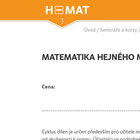
Úvod
/
Semináře a kurzy
/
MATEMATIKA HEJNÉHO ME
Cena:
Cyklus dílen je určen především pro učitele 
od zkušenosti k pojmu. Účastníci se podrobně