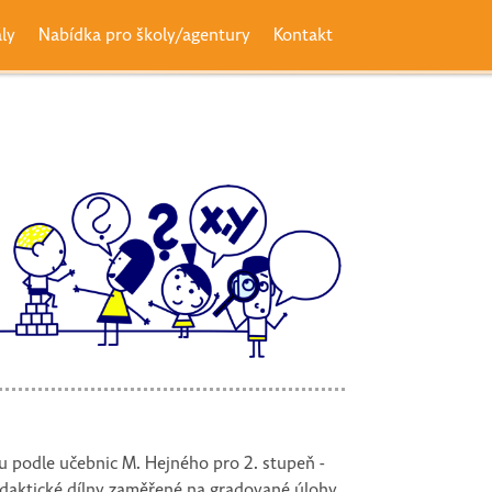
ály
Nabídka pro školy/agentury
Kontakt
u podle učebnic M. Hejného pro 2. stupeň -
didaktické dílny zaměřené na gradované úlohy