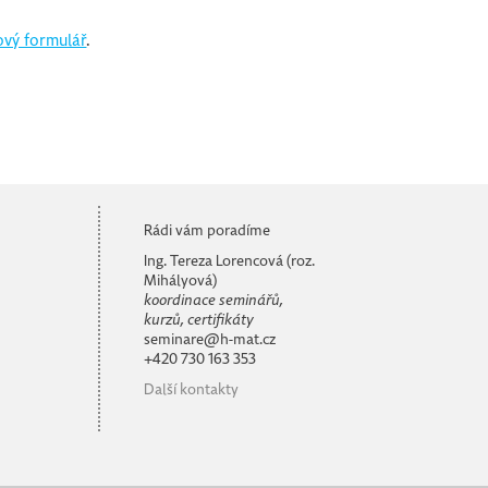
vý formulář
.
Rádi vám poradíme
Ing. Tereza Lorencová (roz.
Mihályová)
koordinace seminářů,
kurzů, certifikáty
seminare@h-mat.cz
+420 730 163 353
Další kontakty