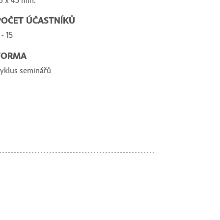
6 x 45 min.
POČET ÚČASTNÍKŮ
 - 15
FORMA
yklus seminářů