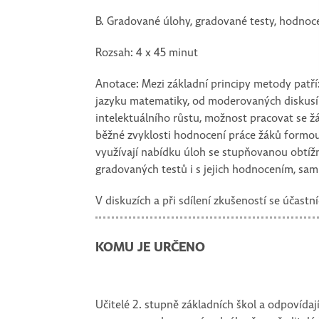
B. Gradované úlohy, gradované testy, hodnoc
Rozsah: 4 x 45 minut
Anotace: Mezi základní principy metody patř
jazyku matematiky, od moderovaných diskusí k
intelektuálního růstu, možnost pracovat se žák
běžné zvyklosti hodnocení práce žáků formou
využívají nabídku úloh se stupňovanou obtížn
gradovaných testů i s jejich hodnocením, sa
V diskuzích a při sdílení zkušeností se účas
KOMU JE URČENO
Učitelé 2. stupně základních škol a odpovídaj