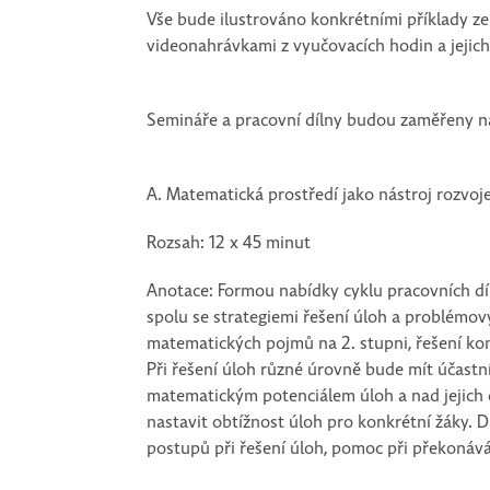
Vše bude ilustrováno konkrétními příklady ze 
videonahrávkami z vyučovacích hodin a jejic
Semináře a pracovní dílny budou zaměřeny na
A. Matematická prostředí jako nástroj rozvoje
Rozsah: 12 x 45 minut
Anotace: Formou nabídky cyklu pracovních dí
spolu se strategiemi řešení úloh a problémový
matematických pojmů na 2. stupni, řešení kon
Při řešení úloh různé úrovně bude mít účas
matematickým potenciálem úloh a nad jejich d
nastavit obtížnost úloh pro konkrétní žáky. 
postupů při řešení úloh, pomoc při překonáv