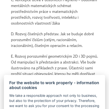
C. Koncepce učiva v učebnicích Hejného – budování
mentálních matematických schémat
prostřednictvím práce v matematických
prostředích, rozvoj tvořivosti, intelektu i
osobnostních vlastností žáka
D. Rozvoj číselných představ. Jak se buduje dobré
porozumění číslům (celým, racionálním,
iracionálním), číselným operacím a relacím.
E. Rozvoj porozumění geometrickým 2D i 3D pojmů.
Od manipulací k představám a abstrakci. Vše bude
ilustrováno na příkladech z praxe. Účastníci sami
prožijí situaci objevování, kterou by měli dopřávat
žákům. Součástí semináře bude diskuse o
For the website to work properly - information
problémech a otázkách souvisejících se zavedením
about cookies
inovativního pojetí matematiky a přístupu k
We take a responsible approach not only to business,
vyučování.
but also to the protection of your privacy. Therefore,
we want to ask you for your consent to the processing