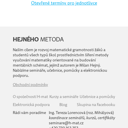
Otevřené termíny pro jednotlivce
HEJNÉHO
METODA
Naším cílem je rozvoj matematické gramotnosti žáků a
studentů všech typů škol prostřednictvím šíření metody
vyučování matematiky orientované na budování
mentálních schémat, jejímž autorem je Milan Hejný.
Nabízíme semináře, učebnice, pomůcky a elektronickou
podporu.
Obchodní podmínky
O společností H-mat
Kurzy a semináře
Učebnice a pomůcky
Elektronická podpora
Blog
Skupina na Facebooku
Rádi vám poradíme
Ing. Tereza Lorencová (roz. Mihályová)
koordinace seminářů, kurzů, certifikáty
seminare@h-mat.cz