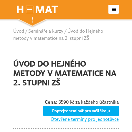
Úvod
/
Semináře a kurzy
/ Úvod do Hejného
Otevřené semináře
metody v matematice na 2. stupni ZŠ
Letní školy
ÚVOD DO HEJNÉHO
Seriály
METODY V MATEMATICE NA
2. STUPNI ZŠ
Nabídka pro školy/agentury
Cena:
3590 Kč za každého účastníka
Kontakt
Poptejte seminář pro vaši školu
Otevřené termíny pro jednotlivce