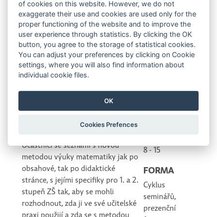
of cookies on this website. However, we do not
KOMU JE URČENO
LEKTOŘI
exaggerate their use and cookies are used only for the
Držitel
proper functioning of the website and to improve the
učitelé 2.stupně ZŠ, asistenti
certifikátu
user experience through statistics. By clicking the OK
pedagoga, speciální pedagogové,
button, you agree to the storage of statistical cookies.
vydaného prof.
ředitelé škol a školských zařízení,
You can adjust your preferences by clicking on Cookie
Hejným
učitelé gymnázií, učitelé – vedoucí
settings, where you will also find information about
školních zájmových kroužků a
individual cookie files.
HODINOVÁ
klubů.
DOTACE
OK
8 x 45 min.
VZDĚLÁVACÍ CÍL
POČET
Cookies Prefences
ÚČASTNÍKŮ
Účastníci se seznámí s novou
8 - 15
metodou výuky matematiky jak po
obsahové, tak po didaktické
FORMA
stránce, s jejími specifiky pro 1. a 2.
Cyklus
stupeň ZŠ tak, aby se mohli
seminářů,
rozhodnout, zda ji ve své učitelské
prezenční
praxi použijí a zda se s metodou