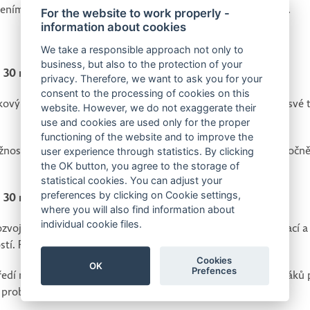
dením inovativního pojetí matematiky a přístupu k vyučování.
For the website to work properly -
information about cookies
We take a responsible approach not only to
business, but also to the protection of your
e 30 minut přestávka)
privacy. Therefore, we want to ask you for your
consent to the processing of cookies on this
vým prostředím způsobem, který učitel může aplikovat ve své tří
website. However, we do not exaggerate their
use and cookies are used only for the proper
functioning of the website and to improve the
nosti, řešení úloh různé úrovně. Tvorba úloh snadných i náročn
user experience through statistics. By clicking
the OK button, you agree to the storage of
statistical cookies. You can adjust your
preferences by clicking on Cookie settings,
e 30 minut přestávka)
where you will also find information about
individual cookie files.
ozvoj schopnosti vzájemně propojit více různorodých informací a z
stí. Různé žákovské postupy při řešení.
Cookies
OK
Prefences
ředí na 2. stupni ZŠ. Jaké znalosti, schopnosti a dovednosti žáků
 problémy. Jaké úlohy dávat žákům nadaným.