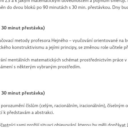
upni ZŠ a k jakým matematickým dovednostem a pojmům směřují. 
ěn do dvou bloků po 90 minutách s 30 min. přestávkou. Dny bud
e 30 minut přestávka)
yučovací metody profesora Hejného – vyučování orientované na 
ckého konstruktivismu a jejími principy, se změnou role učitele 
ání mentálních matematických schémat prostřednictvím práce v m
eznámení s některým vybraným prostředím.
e 30 minut přestávka)
porozumění číslům (celým, racionálním, iracionálním), číselným 
 k představám a abstrakci.
častníci sami prožijí situaci objevování, kterou by měli dopřáva