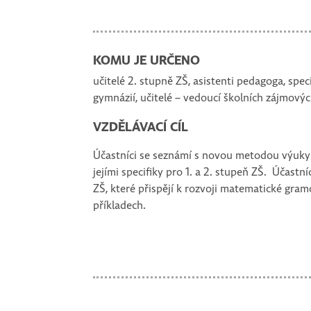
KOMU JE URČENO
učitelé 2. stupně ZŠ, asistenti pedagoga, spec
gymnázií, učitelé – vedoucí školních zájmový
VZDĚLÁVACÍ CÍL
Účastníci se seznámí s novou metodou výuky 
jejími specifiky pro 1. a 2. stupeň ZŠ. Účast
ZŠ, které přispějí k rozvoji matematické gra
příkladech.