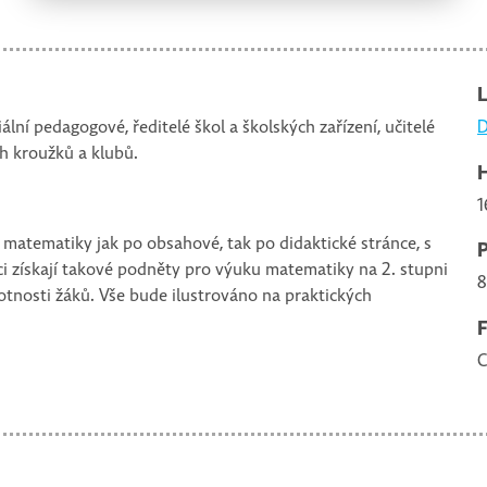
iální pedagogové, ředitelé škol a školských zařízení, učitelé
D
ch kroužků a klubů.
1
matematiky jak po obsahové, tak po didaktické stránce, s
níci získají takové podněty pro výuku matematiky na 2. stupni
8
motnosti žáků. Vše bude ilustrováno na praktických
C