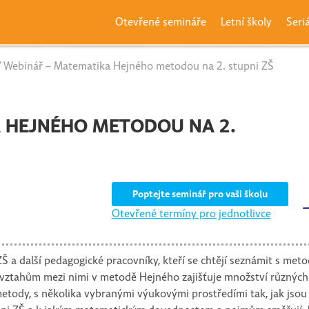
Otevřené semináře
Letní školy
Seri
 Webinář – Matematika Hejného metodou na 2. stupni ZŠ
 HEJNÉHO METODOU NA 2.
Poptejte seminář pro vaši školu
Otevřené termíny pro jednotlivce
 ZŠ a další pedagogické pracovníky, kteří se chtějí seznámit s m
ahům mezi nimi v metodě Hejného zajišťuje množství různých m
 metody, s několika vybranými výukovými prostředími tak, jak jso