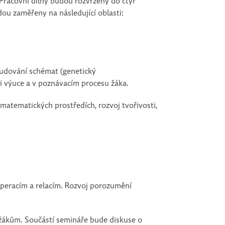
Pracovní dílny budou rozvrženy do čtyř
ou zaměřeny na následující oblasti:
budování schémat (genetický
při výuce a v poznávacím procesu žáka.
atematických prostředích, rozvoj tvořivosti,
operacím a relacím. Rozvoj porozumění
t žákům. Součástí semináře bude diskuse o