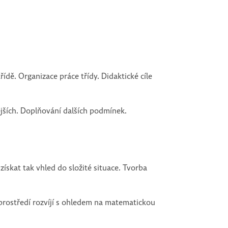
dě. Organizace práce třídy. Didaktické cíle
ějších. Doplňování dalších podmínek.
ískat tak vhled do složité situace. Tvorba
 prostředí rozvíjí s ohledem na matematickou