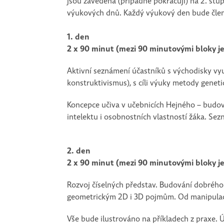
jsou zavedena (případně pokračují) na 2. st
výukových dnů. Každý výukový den bude člen
1. den
2 x 90 minut (mezi 90 minutovými bloky j
Aktivní seznámení účastníků s východisky v
konstruktivismus), s cíli výuky metody geneti
Koncepce učiva v učebnicích Hejného – budov
intelektu i osobnostních vlastností žáka. S
2. den
2 x 90 minut (mezi 90 minutovými bloky j
Rozvoj číselných představ. Budování dobrého 
geometrickým 2D i 3D pojmům. Od manipulací
Vše bude ilustrováno na příkladech z praxe. Ú