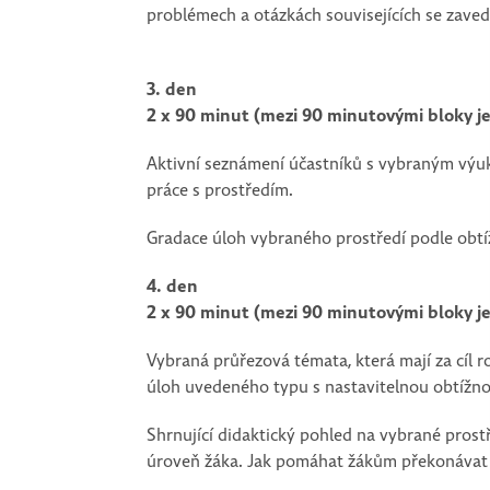
problémech a otázkách souvisejících se zave
3. den
2 x 90 minut (mezi 90 minutovými bloky j
Aktivní seznámení účastníků s vybraným výuko
práce s prostředím.
Gradace úloh vybraného prostředí podle obtíž
4. den
2 x 90 minut (mezi 90 minutovými bloky j
Vybraná průřezová témata, která mají za cíl r
úloh uvedeného typu s nastavitelnou obtížno
Shrnující didaktický pohled na vybrané prost
úroveň žáka. Jak pomáhat žákům překonávat