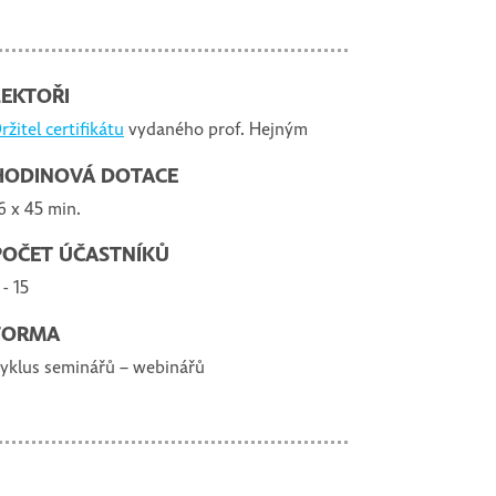
LEKTOŘI
ržitel certifikátu
vydaného prof. Hejným
HODINOVÁ DOTACE
6 x 45 min.
POČET ÚČASTNÍKŮ
 - 15
FORMA
yklus seminářů – webinářů