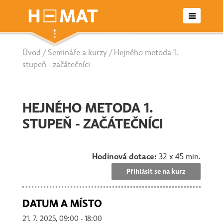
Úvod
/
Semináře a kurzy
/ Hejného metoda 1.
Otevřené semináře
stupeň - začátečníci
Letní školy
HEJNÉHO METODA 1.
Seriály
STUPEŇ - ZAČÁTEČNÍCI
Nabídka pro školy/agentury
Hodinová dotace:
32 x 45 min.
Přihlásit se na kurz
Kontakt
DATUM A MÍSTO
21. 7. 2025, 09:00 - 18:00