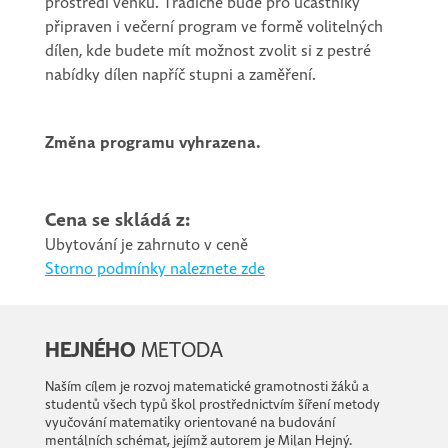
prostředí venku. Tradičně bude pro účastníky
připraven i večerní program ve formě volitelných
dílen, kde budete mít možnost zvolit si z pestré
nabídky dílen napříč stupni a zaměření.
Změna programu vyhrazena.
Cena se skládá z:
Ubytování je zahrnuto v ceně
Storno podmínky naleznete zde
HEJNÉHO
METODA
Naším cílem je rozvoj matematické gramotnosti žáků a
studentů všech typů škol prostřednictvím šíření metody
vyučování matematiky orientované na budování
mentálních schémat, jejímž autorem je Milan Hejný.