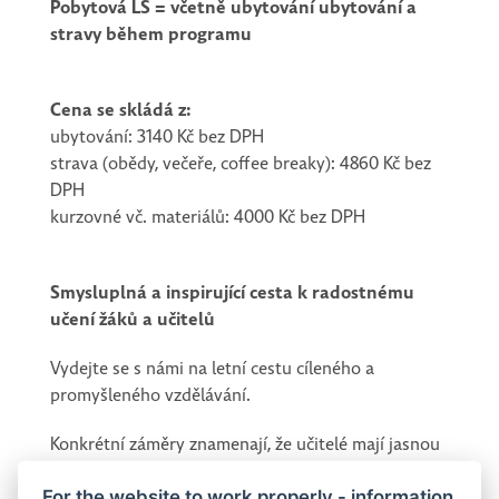
Pobytová LŠ = včetně ubytování ubytování a
stravy během programu
Cena se skládá z:
ubytování: 3140 Kč bez DPH
strava (obědy, večeře, coffee breaky): 4860 Kč bez
DPH
kurzovné vč. materiálů: 4000 Kč bez DPH
Smysluplná a inspirující cesta k radostnému
učení žáků a učitelů
Vydejte se s námi na letní cestu cíleného a
promyšleného vzdělávání.
Konkrétní záměry znamenají, že učitelé mají jasnou
představu o tom, čeho chtějí dosáhnout, a jakými
prostředky toho docílí. Tímto způsobem vytváříme
For the website to work properly - information