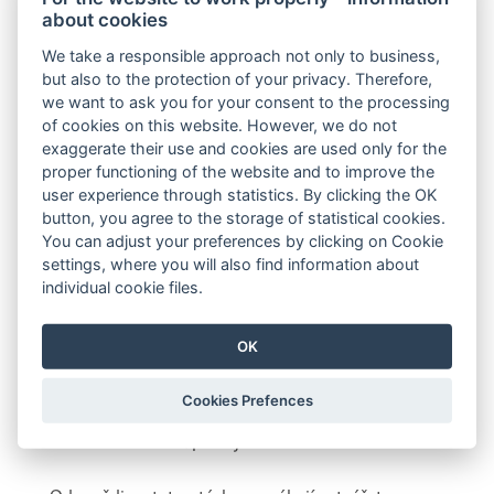
about cookies
prostředí, kde se žáci i učitelé mohou těšit z
procesu učení, neboť každý krok má svůj smysl a
We take a responsible approach not only to business,
přináší radost z objevování a poznání.
but also to the protection of your privacy. Therefore,
we want to ask you for your consent to the processing
Tato cesta vede k tomu, že učení není jen
of cookies on this website. However, we do not
exaggerate their use and cookies are used only for the
povinností, ale stává se radostným dobrodružstvím
proper functioning of the website and to improve the
pro všechny zúčastněné. Když jsou cíle jasné a
user experience through statistics. By clicking the OK
metody účinné, učitelé i žáci zažívají potěšení v
button, you agree to the storage of statistical cookies.
každodenním vzdělávacím procesu, což posiluje
You can adjust your preferences by clicking on Cookie
jejich vzájemnou motivaci a nadšení.
settings, where you will also find information about
individual cookie files.
Budeme hledat odpovědi na tyto otázky:
OK
Jak vědomě vytvářím prostředí pro učení?
Jaké konkrétní kroky jako učitel v tom dělám?
Cookies Prefences
Jaké důkazy naplňování pozoruji?
Jak s tím dál pracuji?