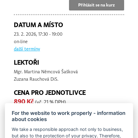
Přihlásit se na kurz
DATUM A MÍSTO
23. 2. 2026, 17:30 - 19:00
on-line
další termíny
LEKTOŘI
Mgr.
Martina Němcová Šašková
Zuzana Rauchová
DiS.
CENA PRO JEDNOTLIVCE
890 Kč
(vč. 21 % DPH)
Na tento seminář se již není možné přihlásit
For the website to work properly - information
(přihlašování ukončeno)
about cookies
Storno podmínky
We take a responsible approach not only to business,
but also to the protection of your privacy. Therefore,