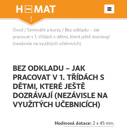
Úvod
/
Semináře a kurzy
/ Bez odkladu – Jak
Otevřené semináře
pracovat v 1. třídách s dětmi, které ještě dozrávají
(nezávisle na využitých učebnicích)
Letní školy
Seriály
BEZ ODKLADU – JAK
PRACOVAT V 1. TŘÍDÁCH S
Nabídka pro školy/agentury
DĚTMI, KTERÉ JEŠTĚ
DOZRÁVAJÍ (NEZÁVISLE NA
Kontakt
VYUŽITÝCH UČEBNICÍCH)
Hodinová dotace:
2 x 45 min.