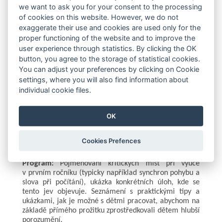
we want to ask you for your consent to the processing
of cookies on this website. However, we do not
exaggerate their use and cookies are used only for the
TERMÍN 11. 2. 2026 JIŽ NAPLNĚN, PRO VELKÝ ZÁJEM
PŘIDÁVÁME NOVÝ TERMÍN 11. 3. 2026:
proper functioning of the website and to improve the
https://seminare.h-mat.cz/seminar/view-13885
user experience through statistics. By clicking the OK
button, you agree to the storage of statistical cookies.
Rozvoj matematicko-logické gramotnosti
You can adjust your preferences by clicking on Cookie
settings, where you will also find information about
individual cookie files.
Nabídka seminářů pro učitele 1. ročníku, kteří chtějí
učit matematiku s porozuměním a prožitkem. Seminář
vychází z praxe prvostupňového a předškolního
OK
vzdělávání a reaguje na potřebu individualizace, která
se zvyšuje vzhledem k minimalizaci odkladů.
Cookies Prefences
Program:
Pojmenování kritických míst při výuce
v prvním ročníku (typicky například synchron pohybu a
slova při počítání), ukázka konkrétních úloh, kde se
tento jev objevuje. Seznámení s praktickými tipy a
ukázkami, jak je možné s dětmi pracovat, abychom na
základě přímého prožitku zprostředkovali dětem hlubší
porozumění.