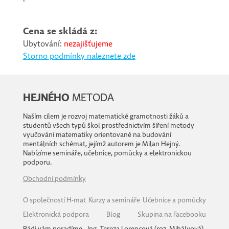
Cena se skládá z:
Ubytování:
nezajišťujeme
Storno podmínky naleznete zde
HEJNÉHO
METODA
Naším cílem je rozvoj matematické gramotnosti žáků a
studentů všech typů škol prostřednictvím šíření metody
vyučování matematiky orientované na budování
mentálních schémat, jejímž autorem je Milan Hejný.
Nabízíme semináře, učebnice, pomůcky a elektronickou
podporu.
Obchodní podmínky
O společností H-mat
Kurzy a semináře
Učebnice a pomůcky
Elektronická podpora
Blog
Skupina na Facebooku
Rádi vám poradíme
Ing. Tereza Lorencová (roz. Mihályová)