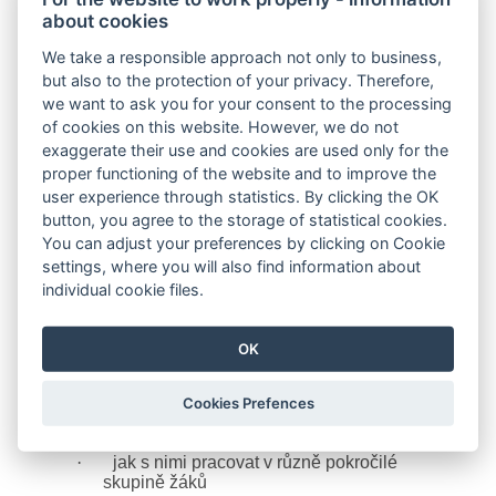
about cookies
Seminář je určen především pro učitele druhého
stupně a tomu odpovídajících ročníků víceletých
We take a responsible approach not only to business,
gymnázií, kteří hledají způsob, jak smysluplně
but also to the protection of your privacy. Therefore,
procvičovat a opakovat probranou látku a
we want to ask you for your consent to the processing
postupně připravovat žáky na JPZ.
of cookies on this website. However, we do not
exaggerate their use and cookies are used only for the
Zaměříme se na to, jak propojit každodenní výuku
proper functioning of the website and to improve the
matematiky s postupnou přípravou na přijímací
zkoušky, tak, aby byla přínosná pro všechny žáky.
user experience through statistics. By clicking the OK
button, you agree to the storage of statistical cookies.
Ukážeme si, jak lze využít gradované úlohy
You can adjust your preferences by clicking on Cookie
k přirozené individualizaci, diferenciaci a rozvoj
settings, where you will also find information about
matematického myšlení v heterogenní třídě.
individual cookie files.
Na konkrétních ukázkách dvou tematických
okruhů z publikace Gradované úlohy nejen
OK
k přípravě na přijímací zkoušky na 4letá gymnázia
a střední školy si vyzkoušíme:
Cookies Prefences
·
jak úlohy zařazovat do běžné úlohy
·
jak s nimi pracovat v různě pokročilé
skupině žáků