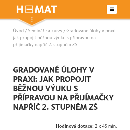
Úvod
/
Semináře a kurzy
/ Gradované úlohy v praxi:
Otevřené semináře
jak propojit běžnou výuku s přípravou na
přijímačky napříč 2. stupněm ZŠ
Letní školy
Seriály
GRADOVANÉ ÚLOHY V
PRAXI: JAK PROPOJIT
Nabídka pro školy/agentury
BĚŽNOU VÝUKU S
PŘÍPRAVOU NA PŘIJÍMAČKY
Kontakt
NAPŘÍČ 2. STUPNĚM ZŠ
Hodinová dotace:
2 x 45 min.