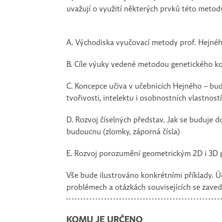
uvažují o využití některých prvků této meto
A. Východiska vyučovací metody prof. Hejné
B. Cíle výuky vedené metodou genetického kon
C. Koncepce učiva v učebnicích Hejného – bu
tvořivosti, intelektu i osobnostních vlastnost
D. Rozvoj číselných představ. Jak se buduje 
budoucnu (zlomky, záporná čísla)
E. Rozvoj porozumění geometrickým 2D i 3D 
Vše bude ilustrováno konkrétními příklady. Ú
problémech a otázkách souvisejících se zave
KOMU JE URČENO