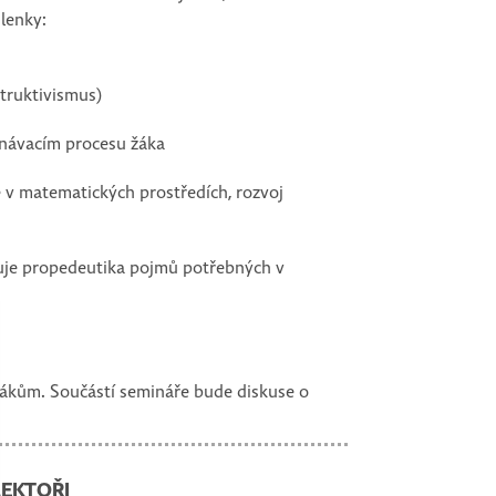
šlenky:
struktivismus)
oznávacím procesu žáka
 v matematických prostředích, rozvoj
uduje propedeutika pojmů potřebných v
 žákům. Součástí semináře bude diskuse o
LEKTOŘI