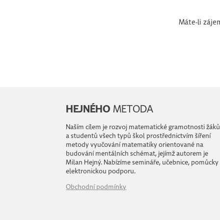
Máte-li záje
HEJNÉHO
METODA
Naším cílem je rozvoj matematické gramotnosti žák
a studentů všech typů škol prostřednictvím šíření
metody vyučování matematiky orientované na
budování mentálních schémat, jejímž autorem je
Milan Hejný. Nabízíme semináře, učebnice, pomůcky
elektronickou podporu.
Obchodní podmínky