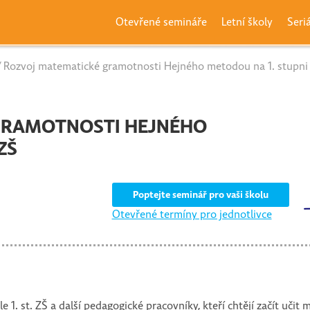
Otevřené semináře
Letní školy
Seri
 Rozvoj matematické gramotnosti Hejného metodou na 1. stupni
GRAMOTNOSTI HEJNÉHO
ZŠ
Poptejte seminář pro vaši školu
Otevřené termíny pro jednotlivce
e 1. st. ZŠ a další pedagogické pracovníky, kteří chtějí začít uč