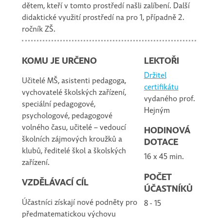
dětem, kteří v tomto prostředí našli zalíbení. Další
didaktické využití prostředí na pro 1, případně 2.
ročník ZŠ.
KOMU JE URČENO
LEKTOŘI
Držitel
Učitelé MŠ, asistenti pedagoga,
certifikátu
vychovatelé školských zařízení,
vydaného prof.
speciální pedagogové,
Hejným
psychologové, pedagogové
volného času, učitelé – vedoucí
HODINOVÁ
školních zájmových kroužků a
DOTACE
klubů, ředitelé škol a školských
16 x 45 min.
zařízení.
POČET
VZDĚLÁVACÍ CÍL
ÚČASTNÍKŮ
Účastníci získají nové podněty pro
8 - 15
předmatematickou výchovu