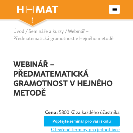
Úvod
/
Semináře a kurzy
/ Webinář –
Otevřené semináře
Předmatematická gramotnost v Hejného metodě
Letní školy
WEBINÁŘ –
Seriály
PŘEDMATEMATICKÁ
GRAMOTNOST V HEJNÉHO
Nabídka pro školy/agentury
METODĚ
Kontakt
Cena:
5800 Kč za každého účastníka
Poptejte seminář pro vaši školu
Otevřené termíny pro jednotlivce