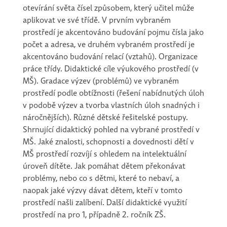
otevírání světa čísel způsobem, který učitel může
aplikovat ve své třídě. V prvním vybraném
prostředí je akcentováno budování pojmu čísla jako
počet a adresa, ve druhém vybraném prostředí je
akcentováno budování relací (vztahů). Organizace
práce třídy. Didaktické cíle výukového prostředí (v
MŠ). Gradace výzev (problémů) ve vybraném
prostředí podle obtížnosti (řešení nabídnutých úloh
v podobě výzev a tvorba vlastních úloh snadných i
náročnějších). Různé dětské řešitelské postupy.
Shrnující didaktický pohled na vybrané prostředí v
MŠ. Jaké znalosti, schopnosti a dovednosti dětí v
MŠ prostředí rozvíjí s ohledem na intelektuální
úroveň dítěte. Jak pomáhat dětem překonávat
problémy, nebo co s dětmi, které to nebaví, a
naopak jaké výzvy dávat dětem, kteří v tomto
prostředí našli zalíbení. Další didaktické využití
prostředí na pro 1, případně 2. ročník ZŠ.