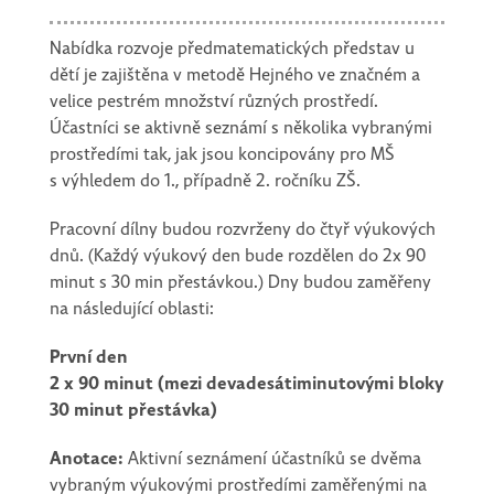
Nabídka rozvoje předmatematických představ u
dětí je zajištěna v metodě Hejného ve značném a
velice pestrém množství různých prostředí.
Účastníci se aktivně seznámí s několika vybranými
prostředími tak, jak jsou koncipovány pro MŠ
s výhledem do 1., případně 2. ročníku ZŠ.
Pracovní dílny budou rozvrženy do čtyř výukových
dnů. (Každý výukový den bude rozdělen do 2x 90
minut s 30 min přestávkou.) Dny budou zaměřeny
na následující oblasti:
První den
2 x 90 minut (mezi devadesátiminutovými bloky
30 minut přestávka)
Anotace:
Aktivní seznámení účastníků se dvěma
vybraným výukovými prostředími zaměřenými na