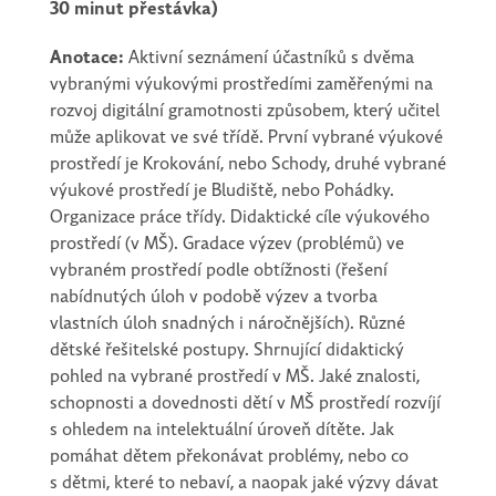
30 minut přestávka)
Anotace:
Aktivní seznámení účastníků s dvěma
vybranými výukovými prostředími zaměřenými na
rozvoj digitální gramotnosti způsobem, který učitel
může aplikovat ve své třídě. První vybrané výukové
prostředí je Krokování, nebo Schody, druhé vybrané
výukové prostředí je Bludiště, nebo Pohádky.
Organizace práce třídy. Didaktické cíle výukového
prostředí (v MŠ). Gradace výzev (problémů) ve
vybraném prostředí podle obtížnosti (řešení
nabídnutých úloh v podobě výzev a tvorba
vlastních úloh snadných i náročnějších). Různé
dětské řešitelské postupy. Shrnující didaktický
pohled na vybrané prostředí v MŠ. Jaké znalosti,
schopnosti a dovednosti dětí v MŠ prostředí rozvíjí
s ohledem na intelektuální úroveň dítěte. Jak
pomáhat dětem překonávat problémy, nebo co
s dětmi, které to nebaví, a naopak jaké výzvy dávat