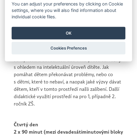
je akcentováno porovnávání vytvořených objektů.
You can adjust your preferences by clicking on Cookie
Organizace práce třídy. Didaktické cíle výukového
settings, where you will also find information about
prostředí (v MŠ). Gradace výzev (problémů) ve
individual cookie files.
vybraném prostředí podle obtížnosti (řešení
nabídnutých úloh v podobě výzev a tvorba
OK
vlastních úloh snadných i náročnějších). Různé
dětské řešitelské postupy. Shrnující didaktický
Cookies Prefences
pohled na vybrané prostředí v MŠ. Jaké znalosti,
schopnosti a dovednosti dětí v MŠ prostředí rozvíjí
s ohledem na intelektuální úroveň dítěte. Jak
pomáhat dětem překonávat problémy, nebo co
s dětmi, které to nebaví, a naopak jaké výzvy dávat
dětem, kteří v tomto prostředí našli zalíbení. Další
didaktické využití prostředí na pro 1, případně 2.
ročník ZŠ.
Čtvrtý den
2 x 90 minut (mezi devadesátiminutovými bloky