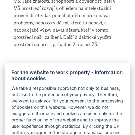
MŠ. Jaké znalosti, schopnosti a dovednosti dětí v
MŠ prostředí rozvíjí s ohledem na intelektuální
úroveň dítěte. Jak pomáhat dětem překonávat
problémy, nebo co s dětmi, které to nebaví, a
naopak jaké výzvy dávat dětem, kteří v tomto
prostředí našli zalíbení. Další didaktické využití
prostředí na pro 1, případně 2. ročník ZŠ.
Třetí den
2 x 90 minut (mezi devadesátiminutovými bloky
For the website to work properly - information
about cookies
30 minut přestávka)
We take a responsible approach not only to business,
Anotace:
Aktivní seznámení účastníků se dvěma
but also to the protection of your privacy. Therefore,
vybranými průřezovými tématy (jako např. Rytmus,
we want to ask you for your consent to the processing
Kombinatorika, Číslo, Tvar, Rovnost) způsobem,
of cookies on this website. However, we do not
exaggerate their use and cookies are used only for the
který učitel může aplikovat ve své třídě. V prvním
proper functioning of the website and to improve the
vybraném průřezovém tématu jsou akcentovány na
user experience through statistics. By clicking the OK
procesy, ve druhém vybraném průřezovém tématu
button, you agree to the storage of statistical cookies.