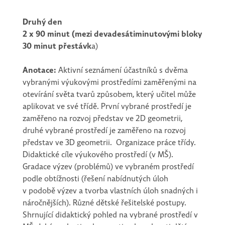
Druhý den
2 x 90 minut (mezi devadesátiminutovými bloky
30 minut přestávk
a)
Anotace:
Aktivní seznámení účastníků s dvěma
vybranými výukovými prostředími zaměřenými na
otevírání světa tvarů způsobem, který učitel může
aplikovat ve své třídě. První vybrané prostředí je
zaměřeno na rozvoj představ ve 2D geometrii,
druhé vybrané prostředí je zaměřeno na rozvoj
představ ve 3D geometrii. Organizace práce třídy.
Didaktické cíle výukového prostředí (v MŠ).
Gradace výzev (problémů) ve vybraném prostředí
podle obtížnosti (řešení nabídnutých úloh
v podobě výzev a tvorba vlastních úloh snadných i
náročnějších). Různé dětské řešitelské postupy.
Shrnující didaktický pohled na vybrané prostředí v