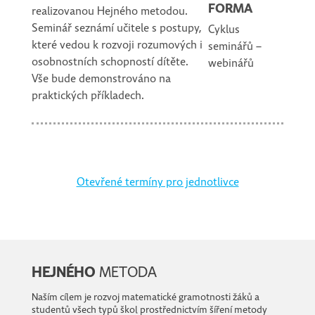
FORMA
realizovanou Hejného metodou.
Seminář seznámí učitele s postupy,
Cyklus
které vedou k rozvoji rozumových i
seminářů –
osobnostních schopností dítěte.
webinářů
Vše bude demonstrováno na
praktických příkladech.
Otevřené termíny pro jednotlivce
HEJNÉHO
METODA
Naším cílem je rozvoj matematické gramotnosti žáků a
studentů všech typů škol prostřednictvím šíření metody