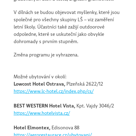
V dílnách se budou objevovat myšlenky, které jsou
společné pro všechny skupiny LŠ – viz zaměření
letní školy. Účastníci také zažijí outdoorové
odpoledne, které se uskuteční jako obvykle
dohromady s prvním stupněm.
Změna programu je vyhrazena.
Možné ubytování v okolí:
Lowcost Hotel Ostrava,
Plzeňská 2622/12
https://www.lc-hotel.cz/index.php/cs/
BEST WESTERN Hotel Vista,
Kpt. Vajdy 3046/2
https://www.hotelvista.cz/
Hotel Elmontex,
Edisonova 88
https://aerorestaurace.cz/ubytovani/