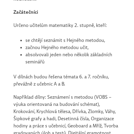
Začátečníci
Určeno učitelům matematiky 2. stupně, kteří:
se chtějí seznámit s Hejného metodou,
začnou Hejného metodou učit,
absolvovali jeden nebo několik základních
seminářů
V dílnách budou řešena témata 6. a 7. ročníku,
převážně z učebnic A a B.
Například dílny: Seznámení s metodou (VOBS –
výuka orientovaná na budování schémat),
Krokování, Krychlová tělesa, Dřívka, Zlomky, Váhy,
Šipkové grafy a hadi, Desetinná čísla, Organizace
hodiny a práce s učebnicí, Geoboard a Mříž, Tvorba
gradovaných úloh a testů, Digitální gramotnost.