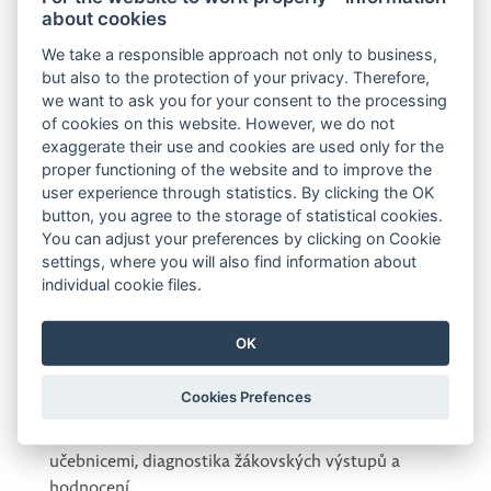
about cookies
Odpovědi na tyto otázky pomáhají vytvářet
We take a responsible approach not only to business,
prostředí, kde se žáci a učitelé mohou těšit z
but also to the protection of your privacy. Therefore,
procesu učení. Každý krok má svůj smysl a přináší
we want to ask you for your consent to the processing
of cookies on this website. However, we do not
radost z objevování a poznání.
exaggerate their use and cookies are used only for the
proper functioning of the website and to improve the
Konstruktivistické pojetí výuky matematiky dává
user experience through statistics. By clicking the OK
žákům možnost učit se s porozuměním, řešit
button, you agree to the storage of statistical cookies.
přiměřené výzvy a budovat si tak sebedůvěru –
You can adjust your preferences by clicking on Cookie
nejen v matematice.
settings, where you will also find information about
individual cookie files.
Na letní škole zažijete matematicky i didakticky
zaměřené dílny, diferencovaně ve skupinách podle
OK
pokročilosti. Volba matematických témat bude
zacílena na stěžejní témata pro dané ročníky ZŠ.
Cookies Prefences
Didaktickými tématy budou například práce s
chybou, gradace úloh, organizace hodiny a práce s
učebnicemi, diagnostika žákovských výstupů a
hodnocení.