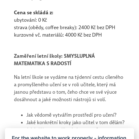
Cena se skládá z:
ubytování: 0 Kč
strava (obědy, coffee breaky): 2400 Kč bez DPH
kurzovné vč. materiálů: 4000 Kč bez DPH
Zaměření letní školy: SMYSLUPLNÁ
MATEMATIKA S RADOSTÍ
Na letní škole se vydáme na týdenní cestu cíleného
a promyšleného učení se v roli učitele, který má
jasnou představu o tom, čeho chce ve své výuce
dosáhnout a jaké možnosti nástrojů si volí.
Jak vědomě vytvářím prostředí pro učení?
Jaké konkrétní kroky jako učitel v tom dělám?
Jaké důkazy naplňování pozoruji?
Jak s tím dále pracuji?
For the website to work properly - information